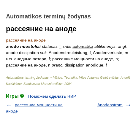
Automatikos terminų žodynas
рассеяние на аноде
рассеяние на аноде
anodo
nuostoliai
statusas
T
sritis
automatika
atitikmenys
:
angl.
anode dissipation
vok.
Anodenstreuleistung, f; Anodenverluste, m
rus.
анодные потери, f; рассеяние мощности на аноде, n;
рассеяние на аноде, n
pranc.
dissipation anodique, f
Automatikos terminų žodynas. – Vilnius: Technika
.
Vilius Antanas Geleževičius, Angelė
Kaulakienė, Stanislovas Marcinkevičius
.
2004
.
Игры ⚽
Поможем сделать НИР
рассеяние мощности на
Anodenstrom
аноде