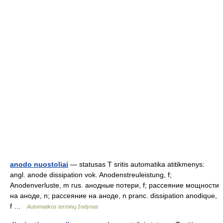
anodo nuostoliai
— statusas T sritis automatika atitikmenys:
angl. anode dissipation vok. Anodenstreuleistung, f;
Anodenverluste, m rus. анодные потери, f; рассеяние мощности
на аноде, n; рассеяние на аноде, n pranc. dissipation anodique,
f …
Automatikos terminų žodynas