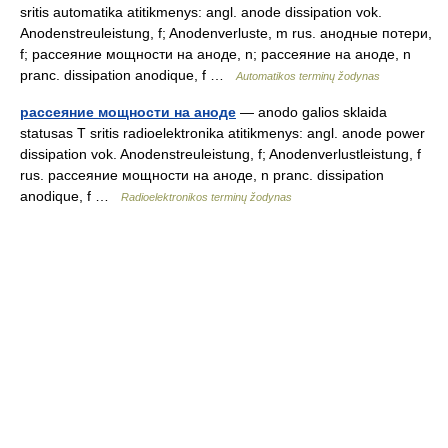
sritis automatika atitikmenys: angl. anode dissipation vok.
Anodenstreuleistung, f; Anodenverluste, m rus. анодные потери,
f; рассеяние мощности на аноде, n; рассеяние на аноде, n
pranc. dissipation anodique, f …
Automatikos terminų žodynas
рассеяние мощности на аноде
— anodo galios sklaida
statusas T sritis radioelektronika atitikmenys: angl. anode power
dissipation vok. Anodenstreuleistung, f; Anodenverlustleistung, f
rus. рассеяние мощности на аноде, n pranc. dissipation
anodique, f …
Radioelektronikos terminų žodynas