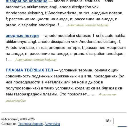
dissipation anodique
— anodo nuostoliai statusas T sritis
automatika atitikmenys: angl. anode dissipation vok.
Anodenstreuleistung, f; Anodenverluste, m rus. анодные потери,
f; рассеяние мощности на аноде, n; рассеяние на аноде, n
pranc. dissipation anodique, f …
Automatikos terminų žodynas
анодные потери
— anodo nuostoliai statusas T sritis automatika
atitikmenys: angl. anode dissipation vok. Anodenstreuleistung, f;
Anodenverluste, m rus. анодные потери, f; рассеяние мощности
на аноде, n; рассеяние на аноде, n pranc. dissipation anodique,
f …
Automatikos terminų žodynas
ПЛАЗМА ТВЁРДЫХ ТЕЛ
— условный термин, означающий
совокупность подвижных заряженных ч ц в тв. проводниках (эл
нов проводимости в металлах или эл нов и дырок в
полупроводниках) в таких условиях, когда их св ва близки к св
вам газоразрядной плазмы. Это позволяет… …
Физическая
энциклопедия
© Academic, 2000-2026
18+
Contact us:
Technical Support
,
Advertising